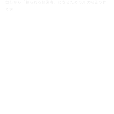
銀行から「頼られる経営者」になるための月次報告の作
り方
2026.02.13
事業承継
親族内承継の心理的ハードルを超える具体策