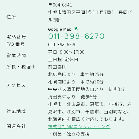
〒004-0841
札幌市清田区平岡1条1丁目7番1 長岡ビ
住所
ル2階
Google Map
011-398-6270
電話番号
FAX番号
011-398-6320
平日: 9:00～17:00
営業時間
土日祝: 定休日
所長・税理士
前田泰則
北広島ICより 車で約25分
札幌南ICより 車で約30分
アクセス
中央バス清田団地入口より 徒歩3分
清田真栄より 徒歩5分
札幌市、北広島市、恵庭市、小樽市、岩
対応地域
見沢市、江別市、千歳市、当別町など、
北海道内を幅広く対応しております。
関連会社
株式会社MMコンサルティング
・創業・独立の支援