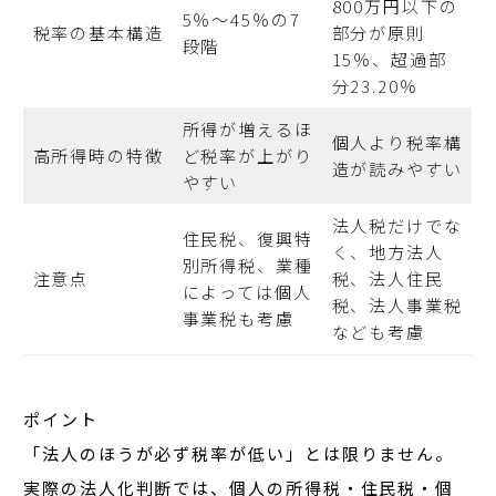
800万円以下の
5％〜45％の7
税率の基本構造
部分が原則
段階
15％、超過部
分23.20％
所得が増えるほ
個人より税率構
高所得時の特徴
ど税率が上がり
造が読みやすい
やすい
法人税だけでな
住民税、復興特
く、地方法人
別所得税、業種
注意点
税、法人住民
によっては個人
税、法人事業税
事業税も考慮
なども考慮
ポイント
「法人のほうが必ず税率が低い」とは限りません。
実際の
法人化判断
では、個人の所得税・住民税・個