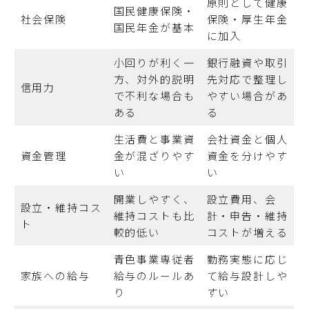
原則として健康
国民健康保険・
社会保険
保険・厚生年金
国民年金が基本
に加入
小回りが利く一
銀行融資や取引
方、対外的説明
先対応で整理し
信用力
で不利な場合も
やすい場合があ
ある
る
生活費と事業資
会社資金と個人
資金管理
金が混ざりやす
資金を分けやす
い
い
開業しやすく、
設立費用、会
設立・維持コス
維持コストも比
計・申告・維持
ト
較的低い
コストが増える
青色事業専従者
勤務実態に応じ
家族への給与
給与のルールあ
て給与設計しや
り
すい