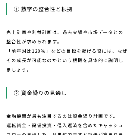
① 数字の整合性と根拠
売上計画や利益計画は、過去実績や市場データとの
整合性が求められます。
「前年対比120％」などの目標を掲げる際には、
なぜ
その成長が可能なのかという根拠を具体的に
説明し
ましょう。
② 資金繰りの見通し
金融機関が最も注目するのは
資金繰り計画
です。
運転資金・設備投資・借入返済を含めた
キャッシュ
フローの見通しを、月単位で示す
と評価が高まりま