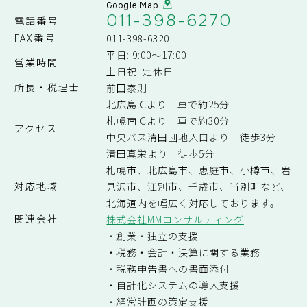
Google Map
011-398-6270
電話番号
FAX番号
011-398-6320
平日: 9:00～17:00
営業時間
土日祝: 定休日
所長・税理士
前田泰則
北広島ICより 車で約25分
札幌南ICより 車で約30分
アクセス
中央バス清田団地入口より 徒歩3分
清田真栄より 徒歩5分
札幌市、北広島市、恵庭市、小樽市、岩
対応地域
見沢市、江別市、千歳市、当別町など、
北海道内を幅広く対応しております。
関連会社
株式会社MMコンサルティング
・創業・独立の支援
・税務・会計・決算に関する業務
・税務申告書への書面添付
・自計化システムの導入支援
・経営計画の策定支援