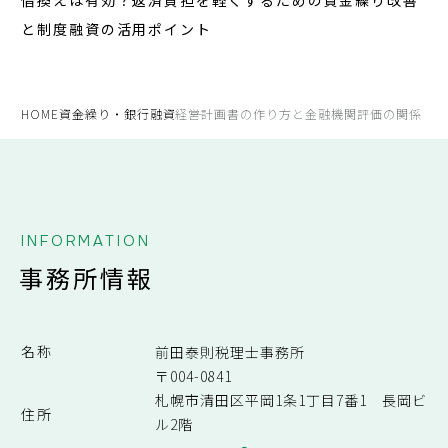
借換えは有効？返済負担を軽くするための資金繰り改善
と制度融資の活用ポイント
HOME
資金繰り・銀行融資
経営計画書の作り方と金融機関評価の関係
INFORMATION
事務所情報
名称
前田泰則税理士事務所
〒004-0841
札幌市清田区平岡1条1丁目7番1 長岡ビ
住所
ル2階