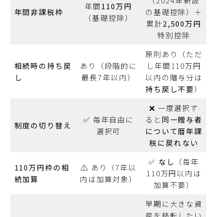
（2024年新設
年間
110万円
年間非課税枠
の基礎控除）＋
（基礎控除）
累計
2,500万円
特別控除
原則あり（ただ
相続時の持ち戻
あり（段階的に
し年間110万円
し
最長7年以内）
以内の贈与分は
持ち戻し不要
）
❌ 一度選択す
✅ 毎年自由に
ると
同一贈与者
制度の切り替え
選択可
について暦年課
税に戻れない
✅
なし
（毎年
110万円枠の相
⚠️ あり（7年以
110万円以内は
続加算
内は加算対象）
加算不要）
早期に大きな資
産を移転したい