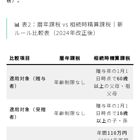
税）。
📊 表2：暦年課税 vs 相続時精算課税｜新
ルール比較表（2024年改正後）
比較項目
暦年課税
相続時精算課税
贈与年の1月1
適用対象（贈与
日時点で
60歳
年齢制限なし
者）
以上
の父母・祖
父母
贈与年の1月1
適用対象（受贈
年齢制限なし
日時点で
18歳
者）
以上
の子・孫
年間
110万円