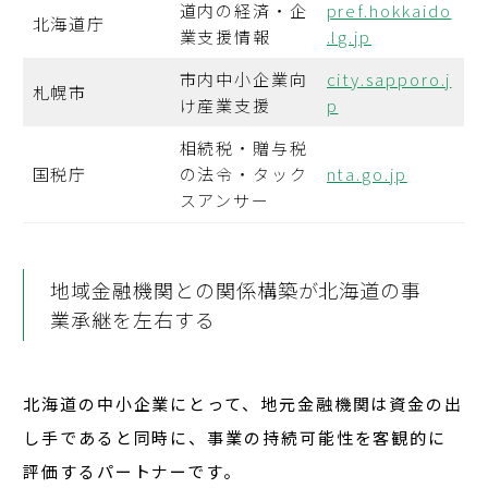
道内の経済・企
pref.hokkaido
北海道庁
業支援情報
.lg.jp
市内中小企業向
city.sapporo.j
札幌市
け産業支援
p
相続税・贈与税
国税庁
の法令・タック
nta.go.jp
スアンサー
地域金融機関との関係構築が北海道の事
業承継を左右する
北海道の中小企業にとって、地元金融機関は資金の出
し手であると同時に、
事業の持続可能性を客観的に
評価するパートナー
です。