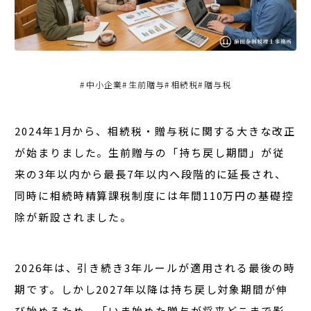
#
中小企業
#
生前贈与
#
相続税
#
贈与税
2024年1月から、相続税・贈与税に関する大きな改正
が始まりました。生前贈与の「持ち戻し期間」が従
来の
3年以内から最長7年以内へ段階的に延長
され、
同時に相続時精算課税制度には
年間110万円の基礎控
除が新設
されました。
2026年は、引き続き3年ルールが適用される最後の時
期
です。しかし2027年以降は持ち戻し対象期間が伸
び始めるため、「いま始めた贈与が将来どこまで影