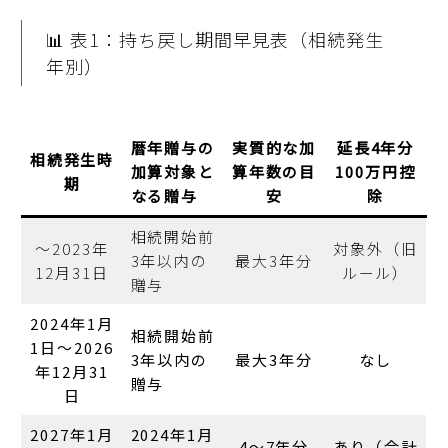
📊 表1：持ち戻し期間早見表（相続発生
年別）
暦年贈与の
実質的な加
延長4年分
相続発生時
加算対象と
算年数の目
100万円控
期
なる贈与
安
除
相続開始前
〜2023年
対象外（旧
3年以内の
最大3年分
12月31日
ルール）
贈与
2024年1月
相続開始前
1日〜2026
3年以内の
最大3年分
なし
年12月31
贈与
日
2027年1月
2024年1月
4〜7年分
あり（合計