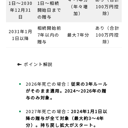
1日〜2030
1日〜相続
（年々増
100万円控
年12月31
開始日まで
加）
除）
日
の贈与
相続開始前
あり（合計
2031年1月
7年以内の
最大7年分
100万円控
1日以降
贈与
除）
🔑
ポイント解説
2026年死亡の場合
：従来の3年ルール
がそのまま適用。2024〜2026年の贈
与のみ対象。
2027年死亡の場合
：2024年1月1日以
降の贈与が全て対象（最大約3〜4年
分）。持ち戻し拡大がスタート。