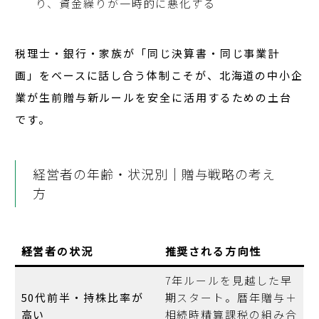
り、資金繰りが一時的に悪化する
税理士・銀行・家族が「同じ決算書・同じ事業計
画」をベースに話し合う体制
こそが、北海道の中小企
業が生前贈与新ルールを安全に活用するための土台
です。
経営者の年齢・状況別｜贈与戦略の考え
方
経営者の状況
推奨される方向性
7年ルールを見越した早
50代前半・持株比率が
期スタート。暦年贈与＋
高い
相続時精算課税の組み合