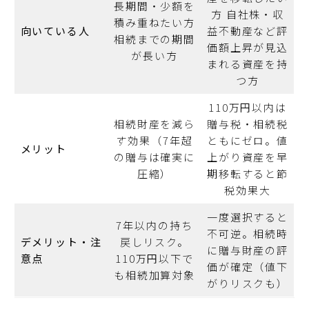
長期間・少額を
方 自社株・収
積み重ねたい方
向いている人
益不動産など評
相続までの期間
価額上昇が見込
が長い方
まれる資産を持
つ方
110万円以内は
相続財産を減ら
贈与税・相続税
す効果（7年超
ともにゼロ。値
メリット
の贈与は確実に
上がり資産を早
圧縮）
期移転すると節
税効果大
一度選択すると
7年以内の持ち
不可逆。相続時
デメリット・注
戻しリスク。
に贈与財産の評
意点
110万円以下で
価が確定（値下
も相続加算対象
がりリスクも）