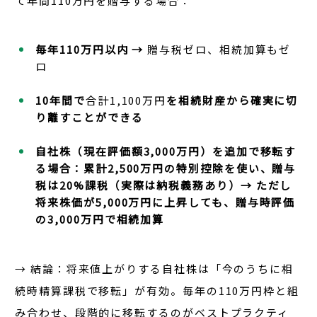
て年間110万円を贈与する場合：
毎年110万円以内 →
贈与税ゼロ、相続加算もゼ
ロ
10年間で
合計1,100万円
を相続財産から確実に切
り離すことができる
自社株（現在評価額3,000万円）を追加で移転す
る場合：累計2,500万円の特別控除を使い、贈与
税は20%課税（実際は納税義務あり）→ ただし
将来株価が5,000万円に上昇しても、贈与時評価
の3,000万円で相続加算
→ 結論
：将来値上がりする自社株は「今のうちに相
続時精算課税で移転」が有効。毎年の110万円枠と組
み合わせ、段階的に移転するのがベストプラクティ