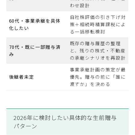
わせ設計
自社株評価の引き下げ対
60代・事業承継を具体
策＋相続時精算課税によ
化したい
る一括移転検討
既存の贈与履歴の整理
70代・既に一部贈与済
と、残りの株式・不動産
み
の承継シナリオを再設計
事業承継計画の策定が最
後継者未定
優先。贈与の前に「誰に
渡すか」を決める
2026年に検討したい具体的な生前贈与
パターン