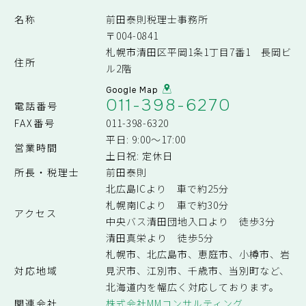
名称
前田泰則税理士事務所
〒004-0841
札幌市清田区平岡1条1丁目7番1 長岡ビ
住所
ル2階
Google Map
011-398-6270
電話番号
FAX番号
011-398-6320
平日: 9:00～17:00
営業時間
土日祝: 定休日
所長・税理士
前田泰則
北広島ICより 車で約25分
札幌南ICより 車で約30分
アクセス
中央バス清田団地入口より 徒歩3分
清田真栄より 徒歩5分
札幌市、北広島市、恵庭市、小樽市、岩
対応地域
見沢市、江別市、千歳市、当別町など、
北海道内を幅広く対応しております。
関連会社
株式会社MMコンサルティング