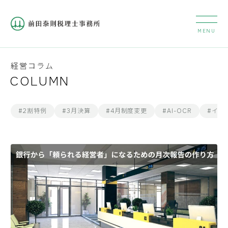
経営コラム
COLUMN
#2割特例
#3月決算
#4月制度変更
#AI-OCR
#イン