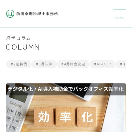
経営コラム
COLUMN
#2割特例
#3月決算
#4月制度変更
#AI-OCR
#イン