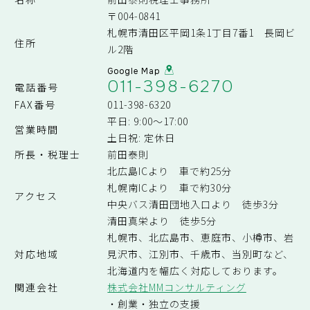
〒004-0841
札幌市清田区平岡1条1丁目7番1 長岡ビ
住所
ル2階
Google Map
011-398-6270
電話番号
FAX番号
011-398-6320
平日: 9:00～17:00
営業時間
土日祝: 定休日
所長・税理士
前田泰則
北広島ICより 車で約25分
札幌南ICより 車で約30分
アクセス
中央バス清田団地入口より 徒歩3分
清田真栄より 徒歩5分
札幌市、北広島市、恵庭市、小樽市、岩
対応地域
見沢市、江別市、千歳市、当別町など、
北海道内を幅広く対応しております。
関連会社
株式会社MMコンサルティング
・創業・独立の支援